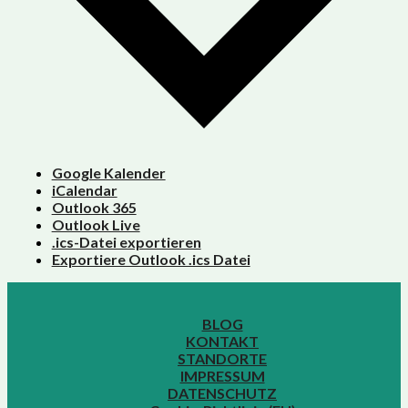
Google Kalender
iCalendar
Outlook 365
Outlook Live
.ics-Datei exportieren
Exportiere Outlook .ics Datei
BLOG
KONTAKT
STANDORTE
IMPRESSUM
DATENSCHUTZ