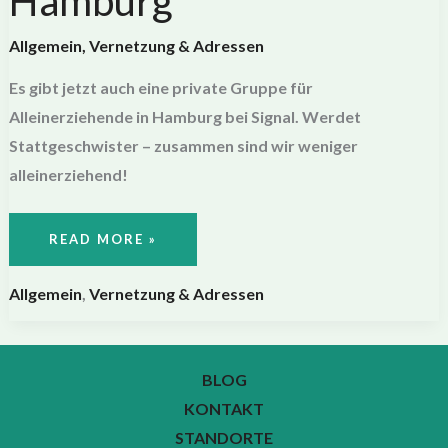
Hamburg
Allgemein
,
Vernetzung & Adressen
Es gibt jetzt auch eine private Gruppe für
Alleinerziehende in Hamburg bei Signal. Werdet
Stattgeschwister – zusammen sind wir weniger
alleinerziehend!
NEUE
READ MORE »
SIGNAL-
GRUPPE
FÜR
ALLEINERZIEHENDE
Allgemein
,
Vernetzung & Adressen
IN
HAMBURG
BLOG
KONTAKT
STANDORTE