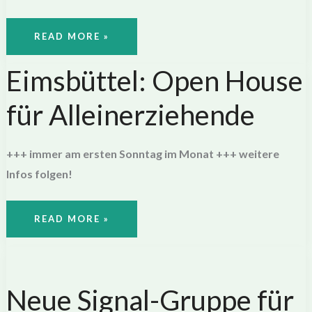
EIMSBÜTTEL:
READ MORE »
OPEN
HOUSE
FÜR
Eimsbüttel: Open House
ALLEINERZIEHENDE
für Alleinerziehende
+++ immer am ersten Sonntag im Monat +++ weitere
Infos folgen!
EIMSBÜTTEL:
READ MORE »
OPEN
HOUSE
FÜR
ALLEINERZIEHENDE
Neue Signal-Gruppe für