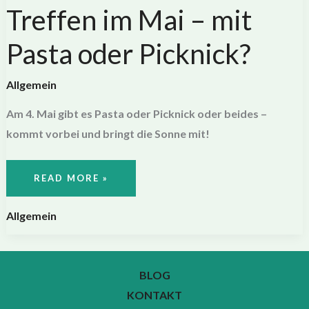
Treffen im Mai – mit
Pasta oder Picknick?
Allgemein
Am 4. Mai gibt es Pasta oder Picknick oder beides –
kommt vorbei und bringt die Sonne mit!
TREFFEN
READ MORE »
IM
MAI
–
MIT
Allgemein
PASTA
ODER
PICKNICK?
BLOG
KONTAKT