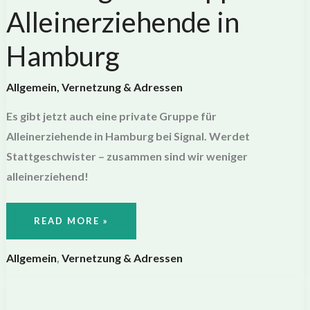
Alleinerziehende in
Hamburg
Allgemein
,
Vernetzung & Adressen
Es gibt jetzt auch eine private Gruppe für
Alleinerziehende in Hamburg bei Signal. Werdet
Stattgeschwister – zusammen sind wir weniger
alleinerziehend!
NEUE
READ MORE »
SIGNAL-
GRUPPE
FÜR
ALLEINERZIEHENDE
Allgemein
,
Vernetzung & Adressen
IN
HAMBURG