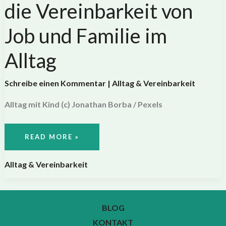
die Vereinbarkeit von
Job und Familie im
Alltag
Schreibe einen Kommentar
|
Alltag & Vereinbarkeit
Alltag mit Kind (c) Jonathan Borba / Pexels
ALLEINERZIEHEND
READ MORE »
IN
DEUTSCHLAND:
SO
GELINGT
Alltag & Vereinbarkeit
DIE
VEREINBARKEIT
VON
JOB
UND
FAMILIE
BLOG
IM
ALLTAG
KONTAKT