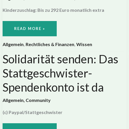
Kinderzuschlag: Bis zu 292 Euro monatlich extra
KINDERZUSCHLAG:
READ MORE »
BIS
ZU
292
EURO
Allgemein
,
Rechtliches & Finanzen
,
Wissen
MONATLICH
EXTRA
Solidarität senden: Das
Stattgeschwister-
Spendenkonto ist da
Allgemein
,
Community
(c) Paypal/Stattgeschwister