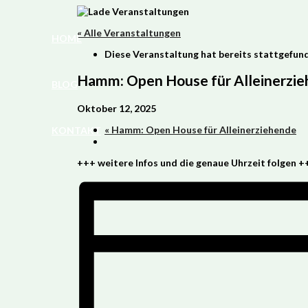
Zum
Inhalt
« Alle Veranstaltungen
springen
HOME
Diese Veranstaltung hat bereits stattgefun
Hamm: Open House für Alleinerzi
BLOG
Oktober 12, 2025
«
Hamm: Open House für Alleinerziehende
KONTAKT
+++ weitere Infos und die genaue Uhrzeit folgen +