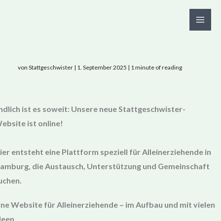
Zum
Inhalt
springen
von
Stattgeschwister
|
1. September 2025
|
1 minute of reading
ndlich ist es soweit: Unsere neue Stattgeschwister-
ebsite ist online!
ier entsteht eine Plattform speziell für Alleinerziehende in
amburg, die Austausch, Unterstützung und Gemeinschaft
uchen.
ine Website für Alleinerziehende – im Aufbau und mit vielen
deen